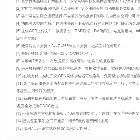
[1] 基于昆明品牌互联网服务商，云南网猫科技互联网营销专家！云计算平台
[2] 实时文件防病毒保护,黑客入侵检测,IIS 应用防火墙,自动抵抗各类病毒、
[3] 各个网站以独立进程运行,不会被其他站点负载影响,在自己的空间中可以使用
[4] 功能强大控制面板,可以直接修改FTP密码,自行停止网站,自行绑定域名,
[5] 提供WEB上传文件、恢复备份、RAR压缩、RAR解压、站点重定向
级管理功能;
[6] 无障碍技术支持：24×7×365制技术支持，微笑面对任何用户。
[7] 每3分钟自动访问网站一次，监控网站运行.
[8] 自动每7天备份一次数据,用户能在管理中心自助恢复数据;
[9] 采用独特的第六代高级虚拟主机系统、数据双重保护、软硬件/透明防火
[10] 在线支付，实时开设,CDN网络加速器可供选购，免费赠送功能强大
[11] 为了保证服务器上所有虚拟主机用户站点均能正常稳定的运行，严禁上
等极为占用资源的程序。
[12] 新的主机在系统架构上重新布置，有别于业内一般的传统单机系统，
墙,完全效抵御DDOS攻击。
[13]业界完善的主机控制面板，40余项管理功能，可以自行在管理中心恢
[14]提供备案服务,空间开通后，请于7天内进行网站备案。
[15] 试用7天.开设方式选择为"试用7天"即可。