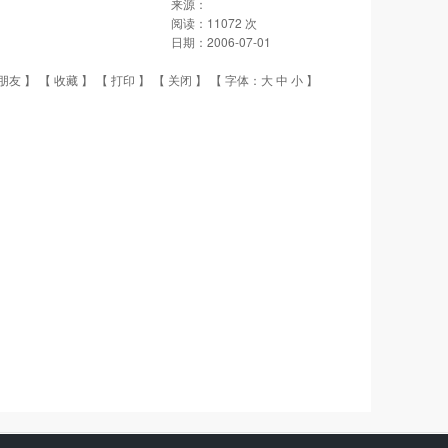
来源：
阅读：
11072
次
日期：
2006-07-01
朋友
】 【
收藏
】 【
打印
】 【
关闭
】 【 字体：
大
中
小
】