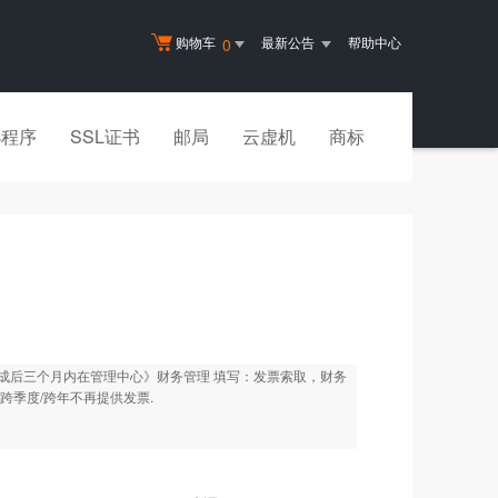
购物车
最新公告
帮助中心
0
小程序
SSL证书
邮局
云虚机
商标
成后三个月内在管理中心》财务管理 填写：发票索取，财务
季度/跨年不再提供发票.