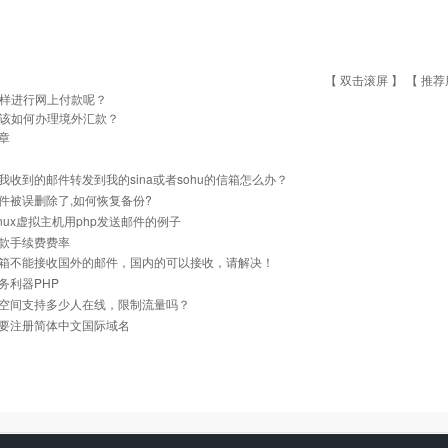
【 双击滚屏 】 【
推荐
样进行网上付款呢？
该如何办理境外汇款？
章
我收到的邮件转发到我的sina或者sohu的信箱怎么办？
件被误删除了,如何恢复备份?
inux虚拟主机用php发送邮件的例子
款手续费费率
箱不能接收国外的邮件，国内的可以接收，请解决！
务利器PHP
空间支持多少人在线，限制流量吗？
要注册简体中文国际域名