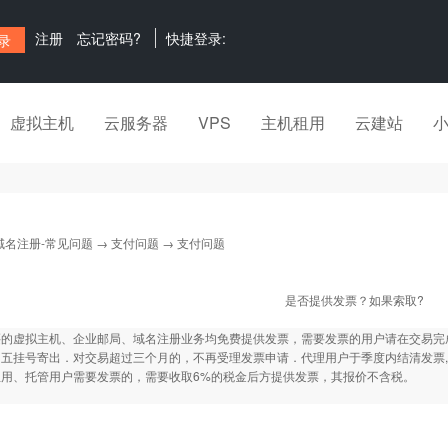
注册
忘记密码?
快捷登录:
虚拟主机
云服务器
VPS
主机租用
云建站
域名注册-常见问题
→
支付问题
→ 支付问题
是否提供发票？如果索取?
买的虚拟主机、企业邮局、域名注册业务均免费提供发票，需要发票的用户请在交易完
五挂号寄出．对交易超过三个月的，不再受理发票申请．代理用户于季度内结清发票,跨
租用、托管用户需要发票的，需要收取6%的税金后方提供发票，其报价不含税。