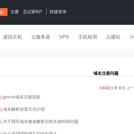
注册
忘记密码?
快捷登录:
虚拟主机
云服务器
VPS
主机租用
云建站
域名注册问题
共
60
篇文章 首页 上
题
gov.cn域名注册流程
]
题
域名解析设置方法介绍
]
题
关于我司域名修改解析后的生效时间问题
]
题
什么是DNS轮循? 如何实现？
]