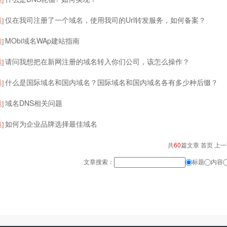
题
仅在我司注册了一个域名，使用我司的Url转发服务，如何备案？
]
题
MObi域名WAp建站指南
]
题
请问我想把在新网注册的域名转入你们公司，该怎么操作？
]
题
什么是国际域名和国内域名？国际域名和国内域名各有多少种后缀？
]
题
域名DNS相关问题
]
题
如何为企业品牌选择最佳域名
]
共
60
篇文章 首页 上
文章搜索：
标题
内容